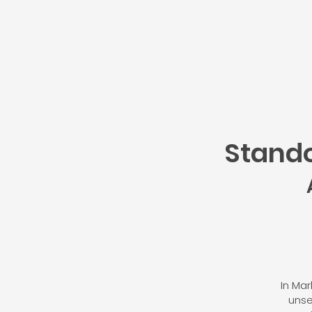
Stand
In Ma
unse