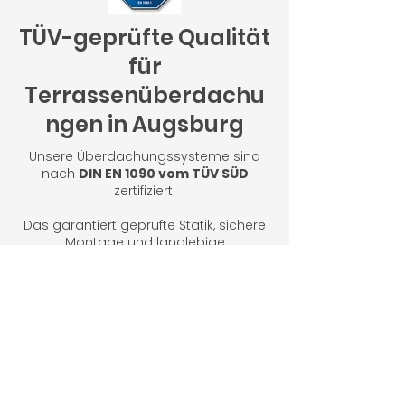
TÜV-geprüfte Qualität
für
Terrassenüberdachu
ngen in Augsburg
Unsere Überdachungssysteme sind
nach
DIN EN 1090 vom TÜV SÜD
zertifiziert.
Das garantiert geprüfte Statik, sichere
Montage und langlebige
Aluminiumprofile.
So profitieren Sie von höchster
Sicherheit und Präzision – made in
Bobingen bei Augsburg.
Unsere Zertifikate ansehen